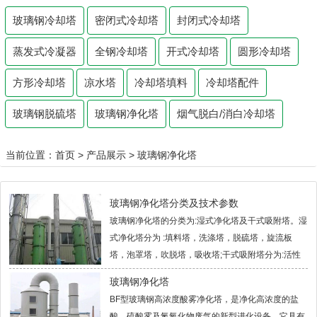
玻璃钢冷却塔
密闭式冷却塔
封闭式冷却塔
蒸发式冷凝器
全钢冷却塔
开式冷却塔
圆形冷却塔
方形冷却塔
凉水塔
冷却塔填料
冷却塔配件
玻璃钢脱硫塔
玻璃钢净化塔
烟气脱白/消白冷却塔
当前位置：
首页
>
产品展示
>
玻璃钢净化塔
玻璃钢净化塔分类及技术参数
玻璃钢净化塔的分类为:湿式净化塔及干式吸附塔。湿
式净化塔分为 :填料塔，洗涤塔，脱硫塔，旋流板
塔，泡罩塔，吹脱塔，吸收塔;干式吸附塔分为:活性
炭吸附塔，SDG干法酸性废气吸附塔。
玻璃钢净化塔
BF型玻璃钢高浓度酸雾净化塔，是净化高浓度的盐
酸、硫酸雾及氮氧化物废气的新型进化设备。它具有