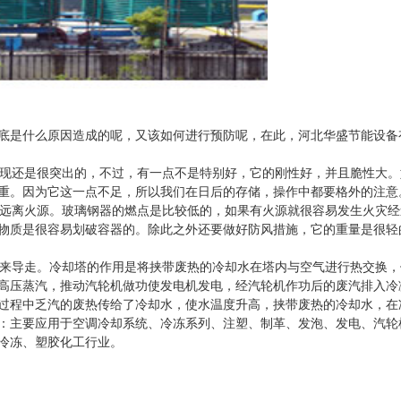
底是什么原因造成的呢，又该如何进行预防呢，在此，河北华盛节能设备
现还是很突出的，不过，有一点不是特别好，它的刚性好，并且脆性大。
重。因为它这一点不足，所以我们在日后的存储，操作中都要格外的注意
远离火源。玻璃钢器的燃点是比较低的，如果有火源就很容易发生火灾经
物质是很容易划破容器的。除此之外还要做好防风措施，它的重量是很轻
来导走。冷却塔的作用是将挟带废热的冷却水在塔内与空气进行热交换，
高压蒸汽，推动汽轮机做功使发电机发电，经汽轮机作功后的废汽排入冷
过程中乏汽的废热传给了冷却水，使水温度升高，挟带废热的冷却水，在
：主要应用于空调冷却系统、冷冻系列、注塑、制革、发泡、发电、汽轮
冷冻、塑胶化工行业。