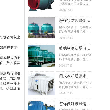
中需要注意的问题很多，
五大问题
其中必须考虑风机的使用
2020-07-13
情况，最主要的包含了以
下这五个： 1、风机外壳
怎样预防玻璃钢冷
2、电机外壳， 3、反向旋
转， 4、电流， 5、维
却塔破裂现象的发
据不完全统计，每年有近
护，
百台玻璃钢冷却塔发生破
生？
裂，这到底是什么原因造
有限公司专业
2020-07-13
成的呢，又该如何进行预
防呢，在此，河北华盛节
如果在储存
玻璃钢冷却塔散热
能设备有限公司专业技术
。
人员为您详细介绍：
系统需要检查哪些
玻璃钢冷却塔是一种为循
造成很大的损
环水降温的设备，在工业
部位
的，所以很容
生产和居民生活中发挥重
2020-07-13
大作用。冷却塔在日常使
用过程中经常会遇到这样
使废热传输给
闭式冷却塔漏水原
或那样的问题，河北华盛
凝器，与冷却
节能设备有限公司作为专
因及堵漏方法
闭式冷却塔漏水是在冷却
冷却塔中将热
业的玻璃钢冷却塔、闭式
塔使用时间太长，老化之
机、铝型材加
冷却塔生产和研发企业，
后常常出现的故障，也有
2020-07-13
就玻璃钢冷却塔的主要部
刚刚安装完成的闭式冷却
件之一
塔发生漏水现象，那是因
怎样做好玻璃钢冷
为在制造过程中出现了偏
差导致漏水。河北华盛节