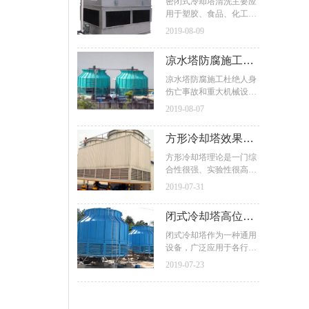
密闭式冷却塔清洗
密闭式冷却塔清洗主要应
于施工。
行热交换而降低水温。高
用于塑胶、食品、化工、
及维护保养方法
性能的玻璃钢表面防护有
钢铁、冷冻、火力发电
2019-08-09
以下要求：涂料：水性涂
厂、工业水冷却等行业领
料、粉末涂料、高固体分
域。利用水作循环冷却
凉水塔防腐施工工
和无溶剂涂料。
剂，使塔体内发热的冷却
水跟空气流动接触热交换
程的注意事项及施
凉水塔防腐施工杜绝人身
产生蒸汽，挥发带走热
伤亡事故和重大机械设备
工技术措施
量，排放散至大气中，起
损坏事故、不发生火灾事
2019-08-07
着蒸发散热、降低水温、
故及其它重大事故，凉水
保证系统正常使用的作
塔防腐施工严格控制各种
方形冷却塔效果如
用。
习惯性违章。建立凉水塔
防腐工程质量保证体系。
何及其特点
方形冷却塔理论是一门综
落实各部门各级岗位责任
合性很强、实验性很高的
制，落实国家的规范、规
系统学科。以流体动力学
2019-07-31
程、工艺标准的贯彻执
观点综合设计塔的外形与
行，落实重点工程施工技
结构，根据测试估算通风
闭式冷却塔高位水
术措施的制定，开展创优
阻力，参考风机特性曲线
活动。
以及测试数据优化选择、
箱放置位置问题及
闭式冷却塔作为一种通用
符合风量要求和达到噪声
设备，广泛应用于各行各
自动控制说明
标准的风机和与之相匹配
业。高位水箱的作用一是
2019-07-23
的电机，使冷效、能耗、
为循环水补水，而是为管
噪声、外观达到一个优化
道提供压力。其实高位水
的系统效果。
箱并不参与循环。有很多