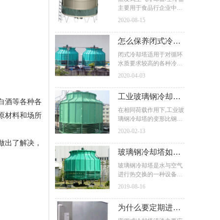
主要用于食品行企业中的
参数的选择
肉食、家禽、水海产品、
2020-08-15
果蔬、蛋奶、冷饮制工艺
品的冷却加工和冷藏储
怎么保养闭式冷却
藏，啤酒、白酒等各种各
样酒类和各种饮料各样饮
塔及开机步骤
闭式冷却塔适用于对循环
品的冷却冷藏，另外还可
水质要求较高的各种冷却
满足化工、制药业行业、
系统，在电力、化工、钢
2020-04-03
机械设备、电子、水电等
铁、食品和许多工业部门
行业工艺性能冷却加工原
有应用前景。另一方面，
工业玻璃钢冷却塔
材料和场所的冷却需要。
与空冷式热交换器相比，
白酒等各种各
蒸发式冷却塔利用管下侧
要如何加强处理及
在相同荷载作用下,工业玻
原材料和场所
水的蒸发潜热，使空气侧
璃钢冷却塔的变形比钢大,
工作过程
传热传质显著增强，也具
也就是说,在相同刚度的设
2020-02-13
有明显的优点。闭式冷却
计中,FRP材料的厚度大于
做出了解决，
塔是将管式换热器置于塔
钢的厚度.厚度的增加不仅
玻璃钢冷却塔如何
内，通过流通的空气、喷
会给FRP槽的形成过程带
淋水与循环水的热交换保
来困难,而且会大大增加生
计算所需尺寸及如
玻璃钢冷却塔是水与空气
证降温效果。
产成本.这一问题在储罐设
进行热交换的一种设备，
何提高塔的性能参
计中十分突出,加强环的使
它主要由风机、电机、填
2019-08-16
用是解决这一难题的有效
数
料、播水系统、塔身、水
途径之一.工业FRP冷却塔
盘等组成，而进行热交换
为什么要定期进行
的头有半球形、半椭球形
主要由在风机作用下比较
和碟形.一般来说,为了便
低温空气与填料中的水进