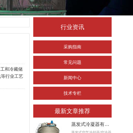
行业资讯
采购指南
常见问题
加工和冷藏储
电等行业工艺
新闻中心
技术专栏
最新文章推荐
蒸发式冷凝器有哪
些用途及主要设计
蒸发式空气冷却器/空冷器