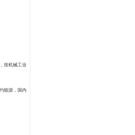
企业将高位水箱作为管道
的一部分，参与管道循
环，这种接法在很多情况
下是错误的。闭式冷却塔
的控制系统可以分成两个
部分，以水冷式冷冻机为
例，一是循环泵自动开启
和关闭，而是冷却塔的风
机和喷淋泵开启或关闭。
，按机械工业
约能源，国内